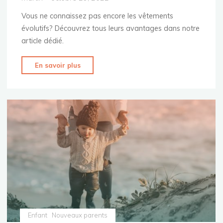
Vous ne connaissez pas encore les vêtements
évolutifs? Découvrez tous leurs avantages dans notre
article dédié.
"Les
En savoir plus
avantages
d’investir
dans
les
vêtements
évolutifs
pour
bébés"
Enfant
Nouveaux parents