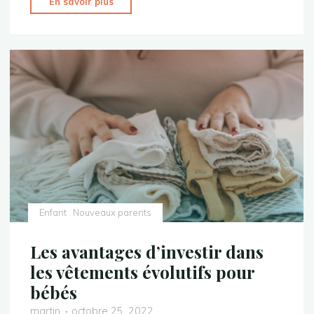
"Grossesse
En savoir plus
:
comment
annoncer
à
mon
fils
que
je
porte
un
nouveau
bébé
Enfant
Nouveaux parents
?"
Les avantages d’investir dans
les vêtements évolutifs pour
bébés
martin
octobre 25, 2022