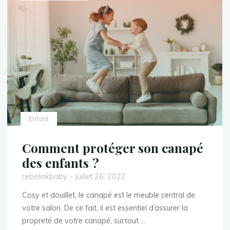
poussette
assise
?"
Enfant
Comment protéger son canapé
des enfants ?
rebelinkbaby
juillet 26, 2022
Cosy et douillet, le canapé est le meuble central de
votre salon. De ce fait, il est essentiel d’assurer la
propreté de votre canapé, surtout …