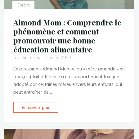
Enfant
Almond Mom : Comprendre le
phénomène et comment
promouvoir une bonne
éducation alimentaire
rebelinkbaby
avril 5, 2023
L’expression « Almond Mom » (ou « mère amande » en
français) fait référence à un comportement toxique
adopté par certaines mères envers leurs enfants, qui
peut entraîner de …
"Almond
En savoir plus
Mom
:
Comprendre
le