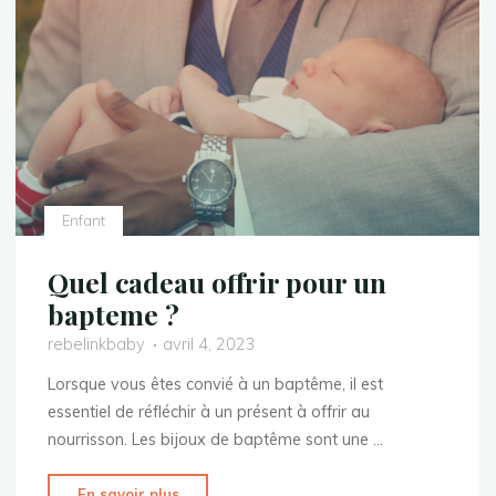
phénomène
et
comment
promouvoir
une
bonne
éducation
alimentaire"
Enfant
Quel cadeau offrir pour un
bapteme ?
rebelinkbaby
avril 4, 2023
Lorsque vous êtes convié à un baptême, il est
essentiel de réfléchir à un présent à offrir au
nourrisson. Les bijoux de baptême sont une …
"Quel
En savoir plus