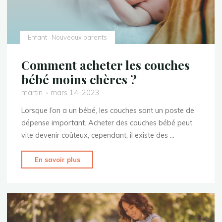
Enfant
Nouveaux parents
Comment acheter les couches
bébé moins chères ?
martin
mars 14, 2023
Lorsque l’on a un bébé, les couches sont un poste de
dépense important. Acheter des couches bébé peut
vite devenir coûteux, cependant, il existe des …
"Comment
En savoir plus
acheter
les
couches
bébé
moins