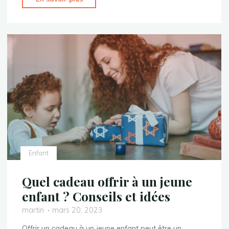
cadeau
offrir
pour
un
bapteme
?"
Enfant
Quel cadeau offrir à un jeune
enfant ? Conseils et idées
martin
mars 20, 2023
Offrir un cadeau à un jeune enfant peut être un