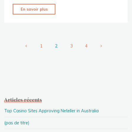
"Comment
En savoir plus
protéger
son
canapé
des
enfants
1
2
3
4
?"
Navigation
des
articles
Articles récents
Top Casino Sites Approving Neteller in Australia
(pas de titre)