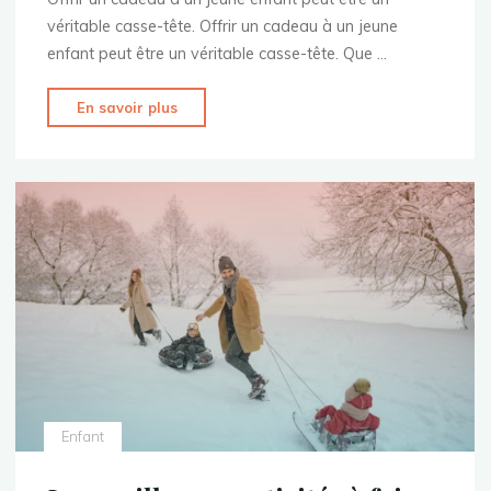
véritable casse-tête. Offrir un cadeau à un jeune
enfant peut être un véritable casse-tête. Que …
"Quel
En savoir plus
cadeau
offrir
à
un
jeune
enfant
?
Conseils
et
idées"
Enfant