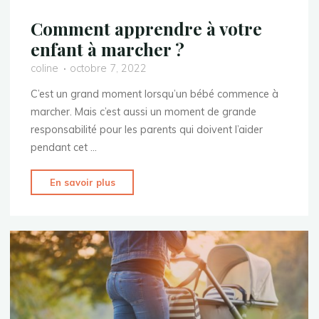
Comment apprendre à votre
enfant à marcher ?
coline
octobre 7, 2022
C’est un grand moment lorsqu’un bébé commence à
marcher. Mais c’est aussi un moment de grande
responsabilité pour les parents qui doivent l’aider
pendant cet …
"Comment
En savoir plus
apprendre
à
votre
enfant
à
marcher
?"