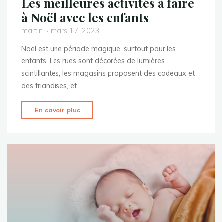
Les meilleures activités à faire
à Noël avec les enfants
martin
mars 17, 2023
Noël est une période magique, surtout pour les
enfants. Les rues sont décorées de lumières
scintillantes, les magasins proposent des cadeaux et
des friandises, et …
"Les
En savoir plus
meilleures
activités
à
faire
à
Noël
avec
les
enfants"