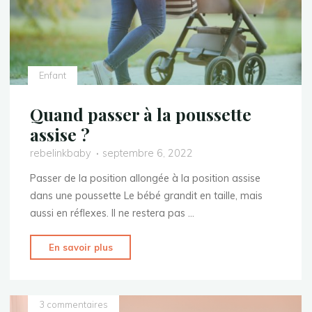
Enfant
Quand passer à la poussette
assise ?
rebelinkbaby
septembre 6, 2022
Passer de la position allongée à la position assise
dans une poussette Le bébé grandit en taille, mais
aussi en réflexes. Il ne restera pas …
"Quand
En savoir plus
passer
à
la
3 commentaires