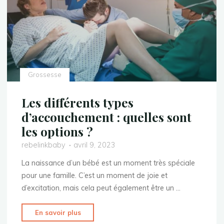
la
grossesse"
Grossesse
Les différents types
d’accouchement : quelles sont
les options ?
rebelinkbaby
avril 9, 2023
La naissance d’un bébé est un moment très spéciale
pour une famille. C’est un moment de joie et
d’excitation, mais cela peut également être un …
"Les
En savoir plus