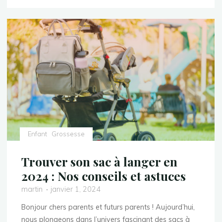
la
magie
du
Vintage
:
Faire-
part
de
naissance
rétro"
Enfant
Grossesse
Trouver son sac à langer en
2024 : Nos conseils et astuces
martin
janvier 1, 2024
Bonjour chers parents et futurs parents ! Aujourd’hui,
nous plongeons dans l’univers fascinant des sacs à