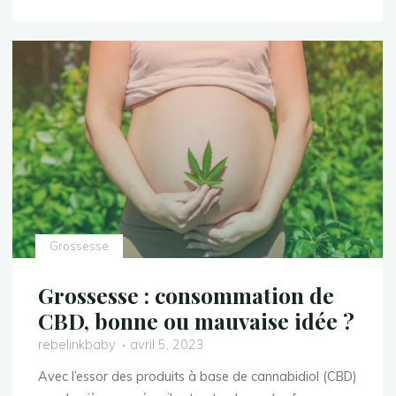
différents
types
d’accouchement
:
quelles
sont
les
options
?"
Grossesse
Grossesse : consommation de
CBD, bonne ou mauvaise idée ?
rebelinkbaby
avril 5, 2023
Avec l’essor des produits à base de cannabidiol (CBD)