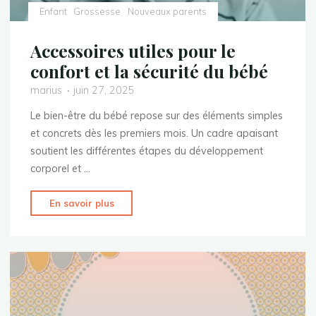
Enfant
Grossesse
Nouveaux parents
Accessoires utiles pour le
confort et la sécurité du bébé
marius
juin 27, 2025
Le bien-être du bébé repose sur des éléments simples
et concrets dès les premiers mois. Un cadre apaisant
soutient les différentes étapes du développement
corporel et …
"Accessoires
En savoir plus
utiles
pour
le
confort
et
la