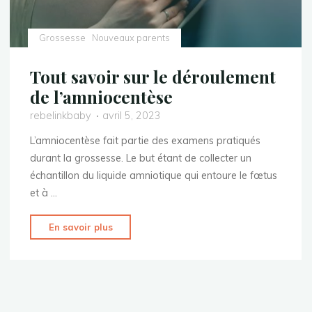
Grossesse
Nouveaux parents
Tout savoir sur le déroulement
de l’amniocentèse
rebelinkbaby
avril 5, 2023
L’amniocentèse fait partie des examens pratiqués
durant la grossesse. Le but étant de collecter un
échantillon du liquide amniotique qui entoure le fœtus
et à …
"Tout
En savoir plus
savoir
sur
le
déroulement