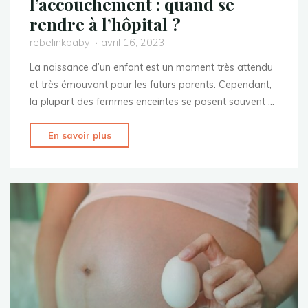
l’accouchement : quand se
rendre à l’hôpital ?
rebelinkbaby
avril 16, 2023
La naissance d’un enfant est un moment très attendu
et très émouvant pour les futurs parents. Cependant,
la plupart des femmes enceintes se posent souvent …
"Les
En savoir plus
signes
précurseurs
de
l’accouchement
:
quand
se
rendre
à
l’hôpital