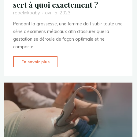
sert à quoi exactement ?
rebelinkbaby
avril 5, 2023
Pendant la grossesse, une femme doit subir toute une
série d’examens médicaux afin d’assurer que la
gestation se déroule de façon optimale et ne
comporte …
"Grossesse
En savoir plus
:
toucher
vaginal,
ça
sert
à
quoi
exactement
?"