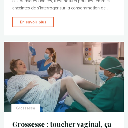
ces dernières années, il est naturel pour les femmes
enceintes de s’interroger sur la consommation de …
"Grossesse
En savoir plus
:
consommation
de
CBD,
bonne
ou
mauvaise
idée
?"
Grossesse
Grossesse : toucher vaginal, ça