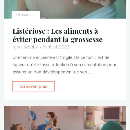
?"
Grossesse
Listériose : Les aliments à
éviter pendant la grossesse
rebelinkbaby
avril 14, 2023
Une femme enceinte est fragile. De ce fait, il est de
rigueur qu’elle fasse attention à son alimentation pour
assurer un bon développement de son …
"Listériose
En savoir plus
:
Les
aliments
à
éviter
pendant