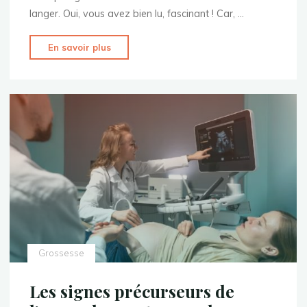
langer. Oui, vous avez bien lu, fascinant ! Car, …
"Trouver
En savoir plus
son
sac
à
langer
en
2024
:
Nos
conseils
et
astuces"
Grossesse
Les signes précurseurs de