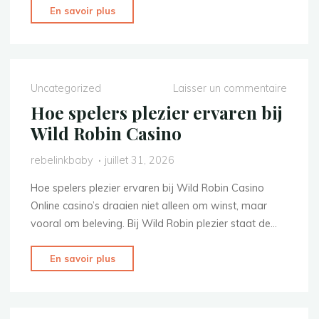
"Een
En savoir plus
moderne
casino
sessie
onderweg
Uncategorized
Laisser un commentaire
met
Hoe spelers plezier ervaren bij
Winplace
Wild Robin Casino
NL"
rebelinkbaby
juillet 31, 2026
Hoe spelers plezier ervaren bij Wild Robin Casino
Online casino’s draaien niet alleen om winst, maar
vooral om beleving. Bij Wild Robin plezier staat de…
"Hoe
En savoir plus
spelers
plezier
ervaren