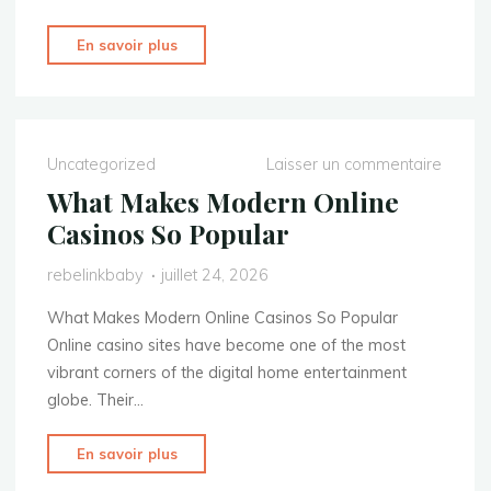
"What
En savoir plus
Makes
Modern
Online
Casinos
Uncategorized
Laisser un commentaire
So
What Makes Modern Online
Popular"
Casinos So Popular
rebelinkbaby
juillet 24, 2026
What Makes Modern Online Casinos So Popular
Online casino sites have become one of the most
vibrant corners of the digital home entertainment
globe. Their…
"What
En savoir plus
Makes