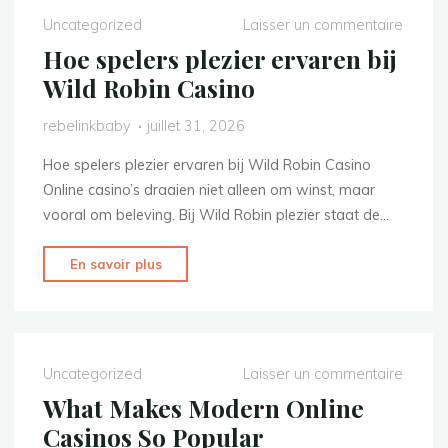
bij
Uncategorized
Laisser un commentaire
Wild
Hoe spelers plezier ervaren bij
Robin
Wild Robin Casino
Casino"
rebelinkbaby
juillet 31, 2026
Hoe spelers plezier ervaren bij Wild Robin Casino
Online casino’s draaien niet alleen om winst, maar
vooral om beleving. Bij Wild Robin plezier staat de…
"Hoe
En savoir plus
spelers
plezier
ervaren
bij
Uncategorized
Laisser un commentaire
Wild
What Makes Modern Online
Robin
Casinos So Popular
Casino"