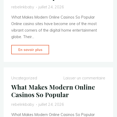
rebelinkbaby
juillet 24, 2026
What Makes Modern Online Casinos So Popular
Online casino sites have become one of the most
vibrant corners of the digital home entertainment
globe. Their…
"What
En savoir plus
Makes
Modern
Online
Casinos
Uncategorized
Laisser un commentaire
So
What Makes Modern Online
Popular"
Casinos So Popular
rebelinkbaby
juillet 24, 2026
What Makes Modern Online Casinos So Popular