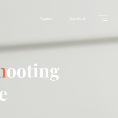
Accueil
Contact
h
o
o
t
i
n
g
e