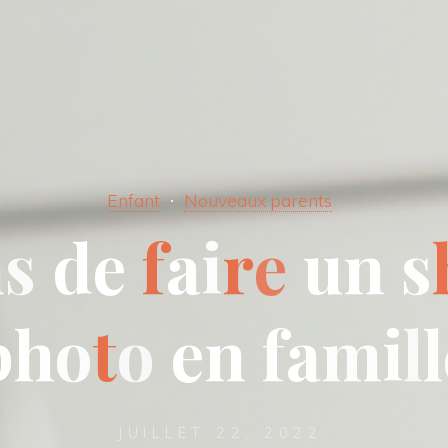
Enfant
Nouveaux parents
n
s
d
e
f
a
i
r
e
u
n
s
p
h
o
t
o
e
n
f
a
m
i
l
l
JUILLET 22, 2022