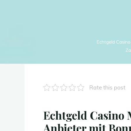
Echtgeld Casino
Za
Rate this post
Echtgeld Casino 
Anbieter mit Bon