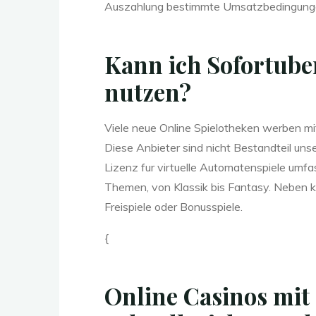
Auszahlung bestimmte Umsatzbedingungen
Kann ich Sofortub
nutzen?
Viele neue Online Spielotheken werben mi
Diese Anbieter sind nicht Bestandteil unse
Lizenz fur virtuelle Automatenspiele umfa
Themen, von Klassik bis Fantasy. Neben 
Freispiele oder Bonusspiele.
{
Online Casinos mit