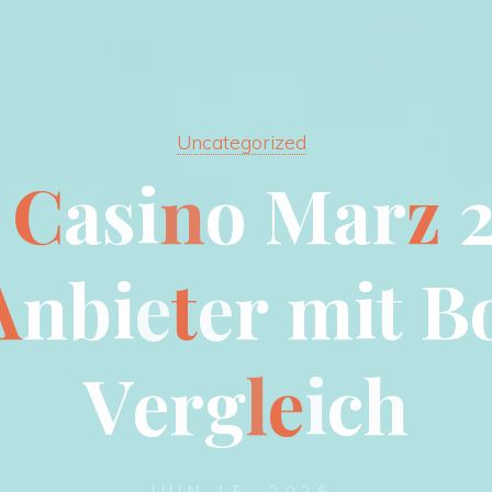
Uncategorized
C
a
s
i
n
o
M
a
r
z
A
n
b
i
e
t
e
r
m
i
t
B
V
e
r
g
l
e
i
c
h
JUIN 15, 2026