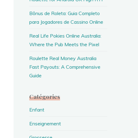
Bônus de Roleta: Guia Completo
para Jogadores de Cassino Online
Real Life Pokies Online Australia:
Where the Pub Meets the Pixel
Roulette Real Money Australia
Fast Payouts: A Comprehensive
Guide
Catégories
Enfant
Enseignement
Grossesse