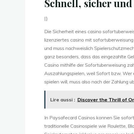
Schnell, sicher und
|}
Die Sicherheit eines casino sofortuberwei
lizenziertes casino mit sofortuberweisung
und muss nachweislich Spielerschutzmech
ganz besonders, dass das eingezahlte Ge
Casino mithilfe der Sofortuberweisung zah
Auszahlungspielen, weil Sofort bzw. Wer 
spielen will, muss also nach der Zahlung u
Lire aussi :
Discover the Thrill of O
In Paysafecard Casinos konnen Sie sofort
traditionelle Casinospiele wie Roulette, 