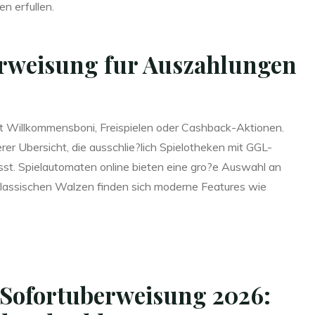
 erfullen.
erweisung fur Auszahlungen
t Willkommensboni, Freispielen oder Cashback-Aktionen.
rer Ubersicht, die ausschlie?lich Spielotheken mit GGL-
sst. Spielautomaten online bieten eine gro?e Auswahl an
klassischen Walzen finden sich moderne Features wie
 Sofortuberweisung 2026: