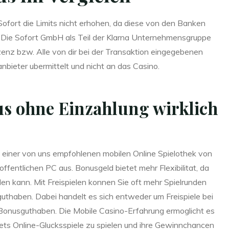
ofort die Limits nicht erhohen, da diese von den Banken
. Die Sofort GmbH als Teil der Klarna Unternehmensgruppe
zenz bzw. Alle von dir bei der Transaktion eingegebenen
bieter ubermittelt und nicht an das Casino.
nus ohne Einzahlung wirklich
 einer von uns empfohlenen mobilen Online Spielothek von
ffentlichen PC aus. Bonusgeld bietet mehr Flexibilitat, da
en kann. Mit Freispielen konnen Sie oft mehr Spielrunden
uthaben. Dabei handelt es sich entweder um Freispiele bei
onusguthaben. Die Mobile Casino-Erfahrung ermoglicht es
lets Online-Glucksspiele zu spielen und ihre Gewinnchancen