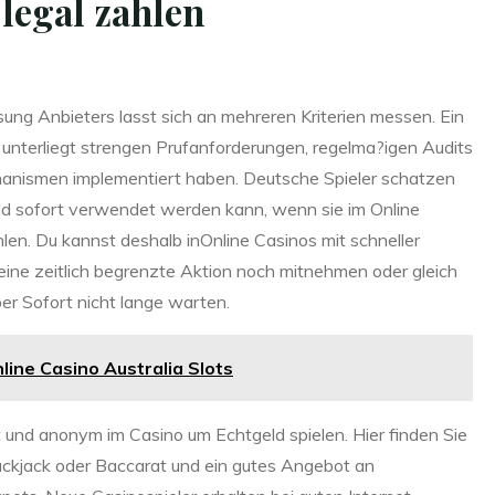
 legal zahlen
sung Anbieters lasst sich an mehreren Kriterien messen. Ein
 unterliegt strengen Prufanforderungen, regelma?igen Audits
anismen implementiert haben. Deutsche Spieler schatzen
ld sofort verwendet werden kann, wenn sie im Online
len. Du kannst deshalb inOnline Casinos mit schneller
eine zeitlich begrenzte Aktion noch mitnehmen oder gleich
ber Sofort nicht lange warten.
nline Casino Australia Slots
 und anonym im Casino um Echtgeld spielen. Hier finden Sie
Blackjack oder Baccarat und ein gutes Angebot an