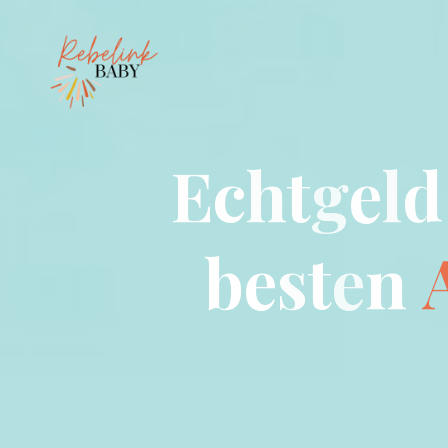
Aller
au
contenu
Rebelink
Baby
E
c
h
t
g
e
l
d
b
e
s
t
e
n