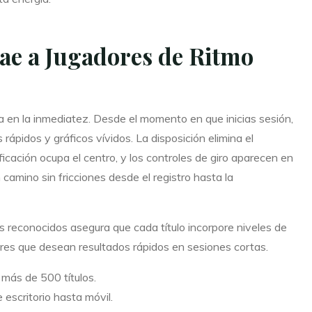
rae a Jugadores de Ritmo
a en la inmediatez. Desde el momento en que inicias sesión,
rápidos y gráficos vívidos. La disposición elimina el
ificación ocupa el centro, y los controles de giro aparecen en
 camino sin fricciones desde el registro hasta la
 reconocidos asegura que cada título incorpore niveles de
res que desean resultados rápidos en sesiones cortas.
más de 500 títulos.
escritorio hasta móvil.