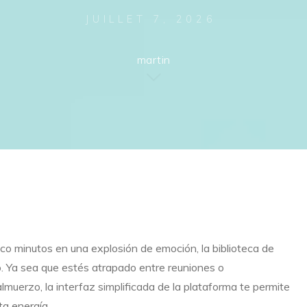
JUILLET 7, 2026
martin
o minutos en una explosión de emoción, la biblioteca de
o. Ya sea que estés atrapado entre reuniones o
uerzo, la interfaz simplificada de la plataforma te permite
ta energía.