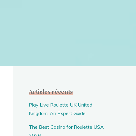
Articles récents
Play Live Roulette UK United
Kingdom: An Expert Guide
The Best Casino for Roulette USA
2026