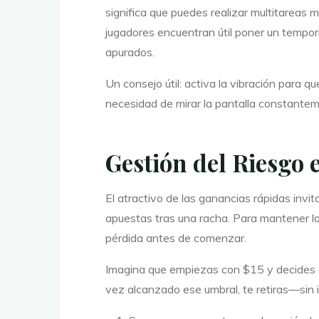
significa que puedes realizar multitareas 
jugadores encuentran útil poner un tempor
apurados.
Un consejo útil: activa la vibración para
necesidad de mirar la pantalla constante
Gestión del Riesgo
El atractivo de las ganancias rápidas invi
apuestas tras una racha. Para mantener las
pérdida antes de comenzar.
Imagina que empiezas con $15 y decides 
vez alcanzado ese umbral, te retiras—sin 