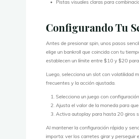
Pistas visuales claras para combinac
Configurando Tu S
Antes de presionar spin, unos pasos sencil
elige un bankroll que coincida con tu tiem
establecen un límite entre $10 y $20 para
Luego, selecciona un slot con volatilidad
frecuentes y la acción ajustada.
Selecciona un juego con configuración
Ajusta el valor de la moneda para que 
Activa autoplay para hasta 20 giros s
Al mantener la configuración rápida y senc
importa: ver los carretes girar y persegui