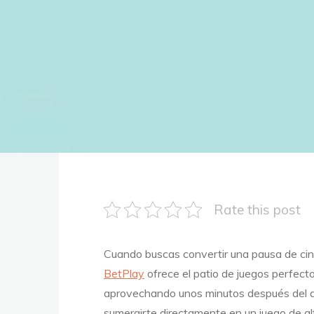
Rate this post
Cuando buscas convertir una pausa de cinc
BetPlay
ofrece el patio de juegos perfect
aprovechando unos minutos después del alm
sumergirte directamente en un juego de al