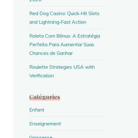
Red Dog Casino: Quick‑Hit Slots
and Lightning‑Fast Action
Roleta Com Bônus: A Estratégia
Perfeita Para Aumentar Suas
Chances de Ganhar
Roulette Strategies USA with
Verification
Catégories
Enfant
Enseignement
Grossesse