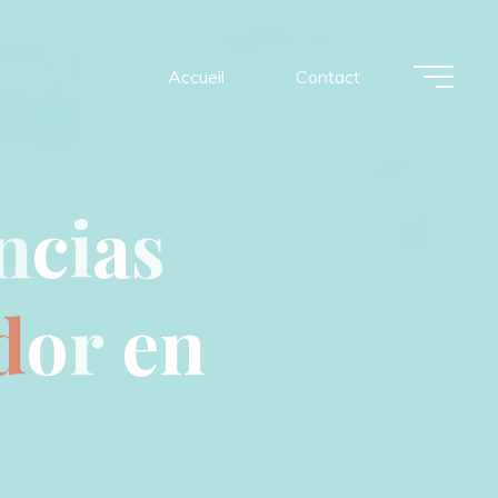
Accueil
Contact
n
c
i
a
s
d
o
r
e
n