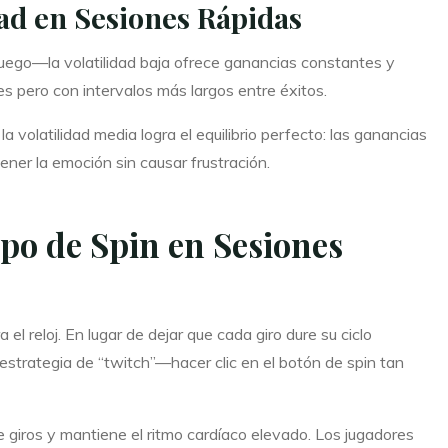
idad en Sesiones Rápidas
n juego—la volatilidad baja ofrece ganancias constantes y
s pero con intervalos más largos entre éxitos.
a volatilidad media logra el equilibrio perfecto: las ganancias
ener la emoción sin causar frustración.
o de Spin en Sesiones
el reloj. En lugar de dejar que cada giro dure su ciclo
strategia de “twitch”—hacer clic en el botón de spin tan
 giros y mantiene el ritmo cardíaco elevado. Los jugadores