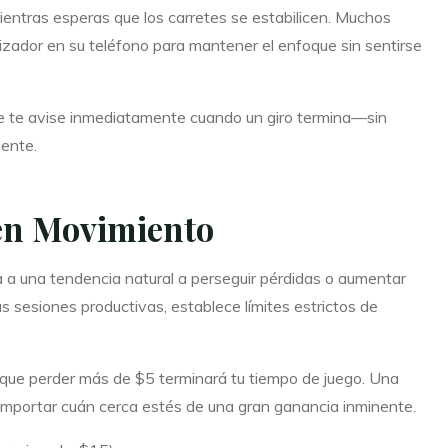
mientras esperas que los carretes se estabilicen. Muchos
izador en su teléfono para mantener el enfoque sin sentirse
 que te avise inmediatamente cuando un giro termina—sin
mente.
 en Movimiento
ta a una tendencia natural a perseguir pérdidas o aumentar
 sesiones productivas, establece límites estrictos de
que perder más de $5 terminará tu tiempo de juego. Una
importar cuán cerca estés de una gran ganancia inminente.