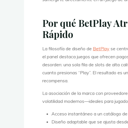
Por qué BetPlay At
Rápido
La filosofía de diseño de
BetPlay
se centr
el panel destaca juegos que ofrecen pagos 
desorden: una sola fila de slots de alta cal
cuanto presionas “Play”. El resultado es un
recompensa.
La asociación de la marca con proveedores
volatilidad modernos—ideales para jugado
Acceso instantáneo a un catálogo de 
Diseño adaptable que se ajusta desde 