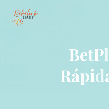
Aller
au
contenu
Rebelink
Baby
B
e
t
P
l
R
á
p
i
d