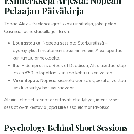
Esimerkkejä Arjesta: Nopean
Pelaajan Päiväkirja
Tapaa Alex – freelance-grafiikkasuunnittelija, joka pelaa
Casiniaa lounastauoilla ja iltaisin.
Lounastauko:
Nopeaa sessiota Starburstissä –
pyöräytykset muutaman sekunnin välein; Alex lopettaa,
kun tuntuu onnekkaalta.
Ilta:
Pidempi sessio Book of Deadissä; Alex asettaa stop
lossin €50 ja lopettaa, kun saa kohtuullisen voiton.
Viikonloppu:
Nopeaa sessiota G​onzo’s Questilla; voittaa
isosti ja siirtyy heti seuraavaan.
Alexin kaltaiset tarinat osoittavat, että lyhyet, intensiiviset
sessiot ovat kestäviä jopa kiireisissä elämäntavoissa.
Psychology Behind Short Sessions