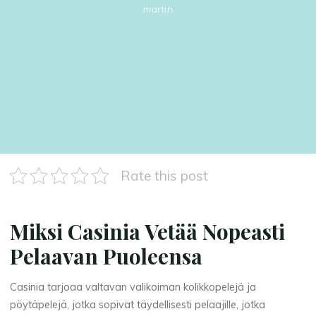
martin
Rate this post
Miksi Casinia Vetää Nopeasti
Pelaavan Puoleensa
Casinia tarjoaa valtavan valikoiman kolikkopelejä ja
pöytäpelejä, jotka sopivat täydellisesti pelaajille, jotka