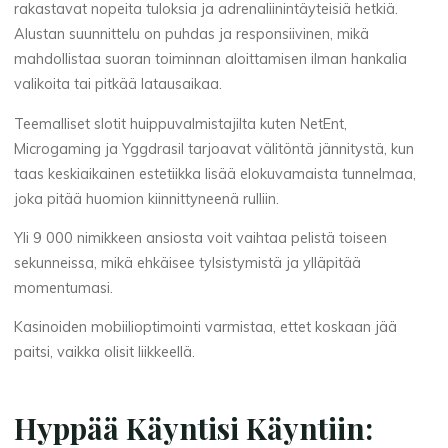
rakastavat nopeita tuloksia ja adrenaliinintäyteisiä hetkiä.
Alustan suunnittelu on puhdas ja responsiivinen, mikä
mahdollistaa suoran toiminnan aloittamisen ilman hankalia
valikoita tai pitkää latausaikaa.
Teemalliset slotit huippuvalmistajilta kuten NetEnt,
Microgaming ja Yggdrasil tarjoavat välitöntä jännitystä, kun
taas keskiaikainen estetiikka lisää elokuvamaista tunnelmaa,
joka pitää huomion kiinnittyneenä rulliin.
Yli 9 000 nimikkeen ansiosta voit vaihtaa pelistä toiseen
sekunneissa, mikä ehkäisee tylsistymistä ja ylläpitää
momentumasi.
Kasinoiden mobiilioptimointi varmistaa, ettet koskaan jää
paitsi, vaikka olisit liikkeellä.
Hyppää Käyntisi Käyntiin: