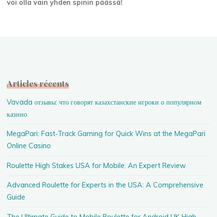
voi olla vain yhden spinin päässä!
Articles récents
Vavada отзывы: что говорят казахстанские игроки о популярном
казино
MegaPari: Fast‑Track Gaming for Quick Wins at the MegaPari
Online Casino
Roulette High Stakes USA for Mobile: An Expert Review
Advanced Roulette for Experts in the USA: A Comprehensive
Guide
The Ultimate Guide to Mobile Roulette for Android UK High