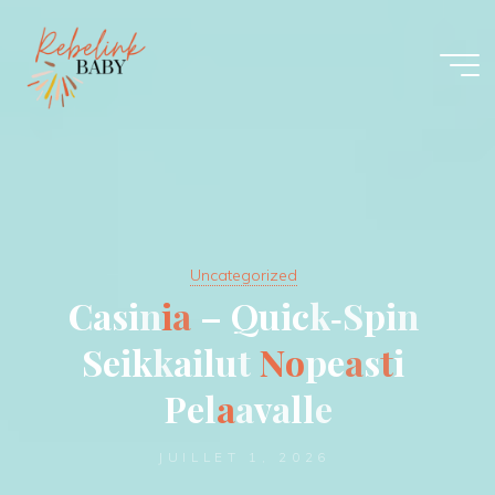
Aller
au
contenu
Rebelink
Baby
Uncategorized
C
a
s
i
n
i
a
–
Q
u
i
c
k
‑
S
p
i
n
S
e
i
k
k
a
i
l
u
t
N
o
p
e
a
s
t
i
P
e
l
a
a
v
a
l
l
e
JUILLET 1, 2026