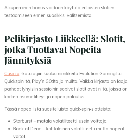
Alkuperäinen bonus voidaan käyttää erilaisten slotien
testaamiseen ennen suosikkisi valitsemista.
Pelikirjasto Liikkeellä: Slotit,
jotka Tuottavat Nopeita
Jännityksiä
Casinia
-katalogiin kuuluu nimikkeitä Evolution Gamingilta,
Quickspiniltä, Play’n GO:lta ja muilta. Vaikka kirjasto on laaja,
parhaat lyhyisiin sessioihin sopivat slotit ovat niitä, joissa on
korkea osumatiheys ja nopea palautus.
Tässä nopea lista suositelluista quick‑spin‑slotteista:
Starburst – matala volatiliteetti, usein voittoja.
Book of Dead – kohtalainen volatiliteetti mutta nopeat
voitot.