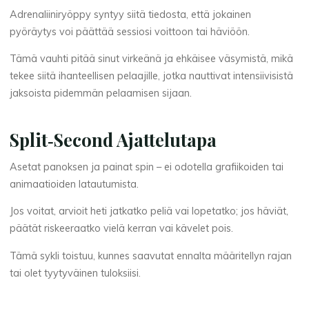
Adrenaliiniryöppy syntyy siitä tiedosta, että jokainen
pyöräytys voi päättää sessiosi voittoon tai häviöön.
Tämä vauhti pitää sinut virkeänä ja ehkäisee väsymistä, mikä
tekee siitä ihanteellisen pelaajille, jotka nauttivat intensiivisistä
jaksoista pidemmän pelaamisen sijaan.
Split‑Second Ajattelutapa
Asetat panoksen ja painat spin – ei odotella grafiikoiden tai
animaatioiden latautumista.
Jos voitat, arvioit heti jatkatko peliä vai lopetatko; jos häviät,
päätät riskeeraatko vielä kerran vai kävelet pois.
Tämä sykli toistuu, kunnes saavutat ennalta määritellyn rajan
tai olet tyytyväinen tuloksiisi.