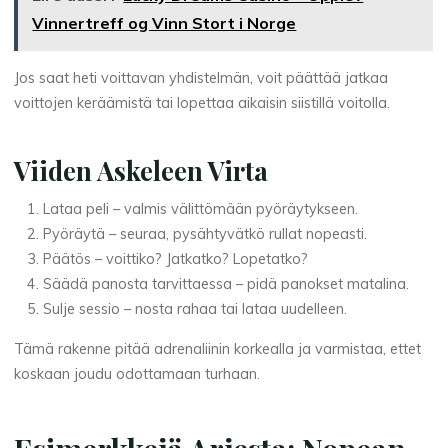
Vinnertreff og Vinn Stort i Norge
Jos saat heti voittavan yhdistelmän, voit päättää jatkaa
voittojen keräämistä tai lopettaa aikaisin siistillä voitolla.
Viiden Askeleen Virta
Lataa peli – valmis välittömään pyöräytykseen.
Pyöräytä – seuraa, pysähtyvätkö rullat nopeasti.
Päätös – voittiko? Jatkatko? Lopetatko?
Säädä panosta tarvittaessa – pidä panokset matalina.
Sulje sessio – nosta rahaa tai lataa uudelleen.
Tämä rakenne pitää adrenaliinin korkealla ja varmistaa, ettet
koskaan joudu odottamaan turhaan.