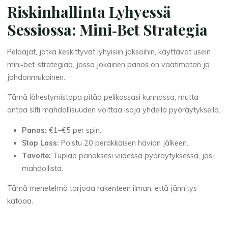
Riskinhallinta Lyhyessä
Sessiossa: Mini‑Bet Strategia
Pelaajat, jotka keskittyvät lyhyisiin jaksoihin, käyttävät usein
mini‑bet-strategiaa, jossa jokainen panos on vaatimaton ja
johdonmukainen.
Tämä lähestymistapa pitää pelikassasi kunnossa, mutta
antaa silti mahdollisuuden voittaa isoja yhdellä pyöräytyksellä.
Panos:
€1–€5 per spin.
Stop Loss:
Poistu 20 peräkkäisen häviön jälkeen.
Tavoite:
Tuplaa panoksesi viidessä pyöräytyksessä, jos
mahdollista.
Tämä menetelmä tarjoaa rakenteen ilman, että jännitys
katoaa.